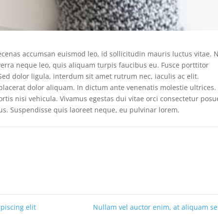
aecenas accumsan euismod leo, id sollicitudin mauris luctus vitae.
rra neque leo, quis aliquam turpis faucibus eu. Fusce porttitor
 Sed dolor ligula, interdum sit amet rutrum nec, iaculis ac elit.
u placerat dolor aliquam. In dictum ante venenatis molestie ultrices.
rtis nisi vehicula. Vivamus egestas dui vitae orci consectetur posu
urus. Suspendisse quis laoreet neque, eu pulvinar lorem.
iscing elit
Nullam vel auctor enim, at aliquam 